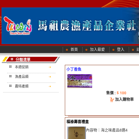
首頁
加入最愛
登入
分類清單
本週促銷
小丁香魚
漁產品類
農特產類
售價 :
$ 100
加入購物車
福祿壽喜禮盒
內容物：海之味產品8選4