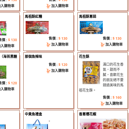
05
加入購物車
加入購物車
費請注意，一般包裹運費100元起，冷凍包裹260元起。
07
馬祖酥紅糟
馬祖酥蔥蒜
盒
14
限定-坂里三寶
13
盒售價調整公告100/9--
售價 :
$ 130
售價 :
$ 130
售價 :
$ 130
05
加入購物車
加入購物車
費請注意，一般包裹運費100元起，冷凍包裹260元起。
加入購物車
07
盒
（海苔黑糖
那個魚辣味
花生酥
14
）
限定-坂里三寶
滿口的花生香
售價 :
$ 120
13
氣，甜而不
加入購物車
盒售價調整公告100/9--
膩，喜歡花生
05
的朋友絕不要
費請注意，一般包裹運費100元起，冷凍包裹260元起。
售價 :
$ 120
錯過美味的馬
07
加入購物車
祖花生酥。
盒
14
售價 :
$ 160
限定-坂里三寶
加入購物車
13
盒售價調整公告100/9--
中黃魚禮盒
香蔥櫻花蝦
05
費請注意，一般包裹運費100元起，冷凍包裹260元起。
"
07
盒