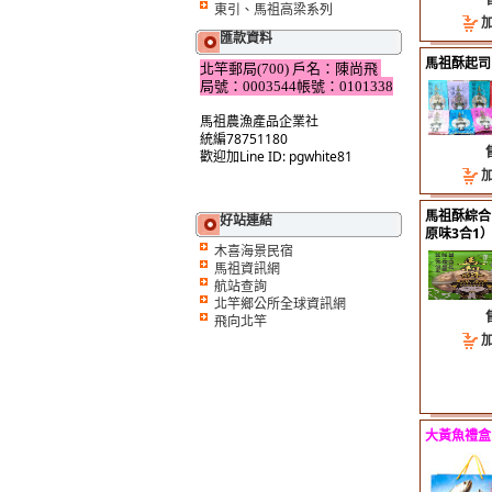
東引、馬祖高梁系列
2011-01-
有關於運
匯款資料
2011-01-
馬祖酥起司
北竿郵局(700) 戶名：陳尚飛
中黃魚禮
局號：0003544帳號：0101338
2011-01-
馬祖冬季
馬祖農漁產品企業社
2011-01-
統編78751180
--黃魚禮
歡迎加Line ID: pgwhite81
2011-01-
有關於運
2011-01-
中黃魚禮
馬祖酥綜合
好站連結
2011-01-
原味3合1
馬祖冬季
木喜海景民宿
2011-01-
馬祖資訊網
--黃魚禮
航站查詢
2011-01-
北竿鄉公所全球資訊網
有關於運
飛向北竿
2011-01-
中黃魚禮
2011-01-
馬祖冬季
2011-01-
--黃魚禮
大黃魚禮盒
2011-01-
有關於運
2011-01-
中黃魚禮