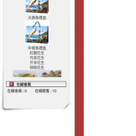
大黃魚禮盒
中黃魚禮盒
紅麴花生
竹炭花生
芥末花生
核桃花生
在線會員
在線會員 : 0
在線遊客 : 10
香烤小黃魚
那個魚辣味
老魷條