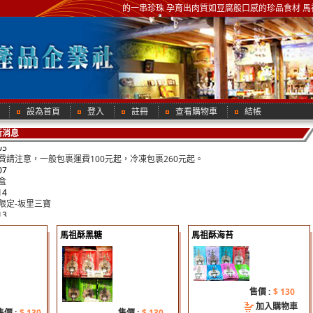
閩江口外的一串珍珠 孕育出肉質如豆腐般口感的珍品食材 馬祖
限定-坂里三寶
13
盒售價調整公告100/9--
05
費請注意，一般包裹運費100元起，冷凍包裹260元起。
07
盒
14
限定-坂里三寶
設為首頁
登入
註冊
查看購物車
結帳
13
盒售價調整公告100/9--
新消息
05
費請注意，一般包裹運費100元起，冷凍包裹260元起。
07
盒
14
限定-坂里三寶
13
盒售價調整公告100/9--
05
馬祖酥黑糖
馬祖酥海苔
費請注意，一般包裹運費100元起，冷凍包裹260元起。
07
盒
14
限定-坂里三寶
售價 :
$ 130
13
加入購物車
盒售價調整公告100/9--
售價 :
$ 130
售價 :
$ 130