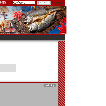
孕育出肉質如豆腐般口感的珍品食材 馬祖黃魚 最好的推薦 希望你們也會喜歡